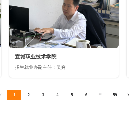
宣城职业技术学院
招生就业办副主任：吴穷
1
2
3
4
5
6
59